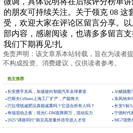
微调，具体说明将在后续评分榜单讲
的朋友可持续关注。关于领克 08 
受，欢迎大家在评论区留言分享。以上
部内容，感谢阅读，也请多多留言支持。
我们下期再见!扎
免责声明：该文章系本站转载，旨在为读者
不构成投资、消费建议，仅供读者参考。
热文推荐
长安携手东风，加速驶向智能汽车全球赛道
AI赋能
巴斯夫Cellasto上海工厂扩产，产能将大
东风纳米
穴位埋线减肥法真能减重吗？它适合所有人吗？
长安V标3
奇瑞混动之夜：瑶光C-DM直降两万，混动实力
宁德时代
2025“译路同行”南京高质量外语导游人才培
MG7强势