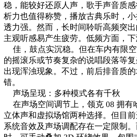
稳，能较好还原人声，歌手声音质感
析力也值得称赞，播放古典乐时，小
透力强。然而，长时间聆听高频突出
主观听感易产生疲劳。低频方面，下
佳，鼓点实沉稳。但在车内有限空
的摇滚乐或节奏复杂的说唱段落等复
出现浑浊现象。不过，前后排音质的
错。
声场呈现：多种模式各有千秋
在声场空间调节上，领克 08 拥有哈
立体声和虚拟场馆两种选择。但目前
系统音效及声场调配存在一定限制。而选