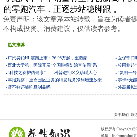
的零跑汽车，正逐步站稳脚跟 。
免责声明：该文章系本站转载，旨在为读者
不构成投资、消费建议，仅供读者参考。
热文推荐
广汽昊铂HL震撼上市：26.98万起，重塑豪
医保部门
西北大学第一医院开展“全国肿瘤防治宣传周”系
校园刮起
“科技之春护佑健康”——科普进社区义诊暖人心
“复明一号
年报观察｜重仓园区业务的特发服务净利增速放缓
零卡≠无
肾不好还能吃豆制品吗
外高桥拟定
关于我们 | 联
版权所有 Copyright @2017
邮箱：linghunposhui@1